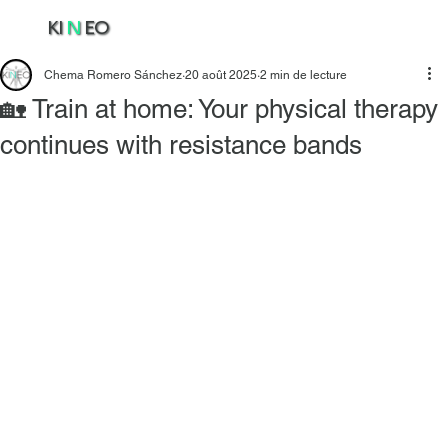
KI
N
EO
Chema Romero Sánchez
20 août 2025
2 min de lecture
🏡 Train at home: Your physical therapy
continues with resistance bands