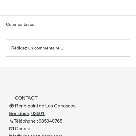
Commentaires
Rédigez un commentaire...
🦶 Semelles en gel : un grand soulagement pour
CONTACT
vos pieds, sans tracas
🌍
Rond-point de Los Carrascos
Benidorm, 03501
📞Téléphone :
685340765
📧 Courriel :