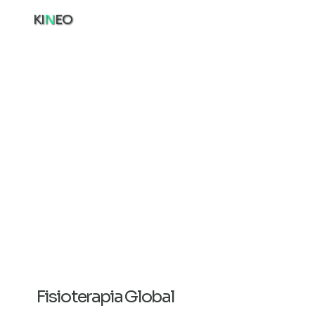
KI
N
EO
Fisioterapia Global