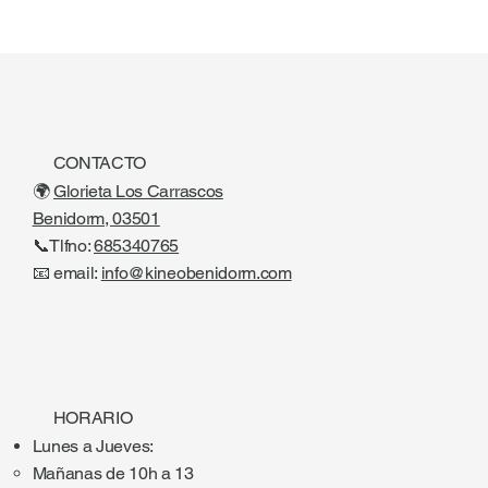
CONTACTO
🌍
Glorieta Los Carrascos
Benidorm, 03501
📞Tlfno:
685340765
📧 email:
info@kineobenidorm.com
HORARIO
Lunes a Jueves:
Mañanas de 10h a 13